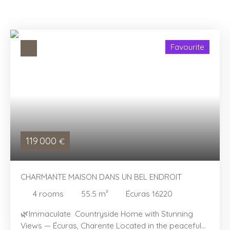
Favourite
119 000
€
CHARMANTE MAISON DANS UN BEL ENDROIT
4
rooms
55.5
m²
Écuras 16220
🌿Immaculate Countryside Home with Stunning
Views — Écuras, Charente Located in the peaceful