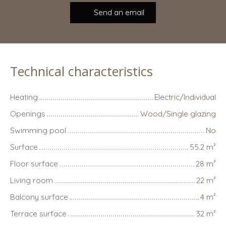
Send an email
Technical characteristics
Heating
Electric/Individual
Openings
Wood/Single glazing
Swimming pool
No
Surface
55.2
m²
Floor surface
28
m²
Living room
22
m²
Balcony surface
4
m²
Terrace surface
32
m²