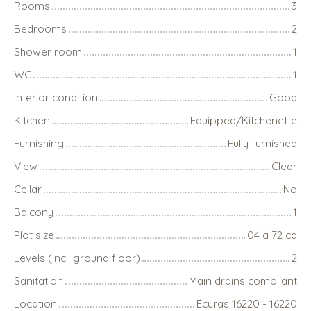
Rooms
3
Bedrooms
2
Shower room
1
WC
1
Interior condition
Good
Kitchen
Equipped/Kitchenette
Furnishing
Fully furnished
View
Clear
Cellar
No
Balcony
1
Plot size
04 a 72 ca
Levels (incl. ground floor)
2
Sanitation
Main drains compliant
Location
Écuras 16220 - 16220