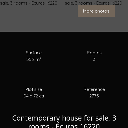
For Sale
To Rent
To Sell
Estimate your
More photos
Surface
Rooms
55.2
m²
3
Plot size
Reference
04 a 72 ca
2775
Contemporary house for sale, 3
rooms - Écuras 16220