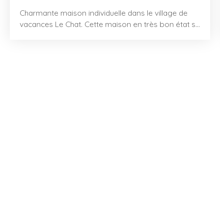
Charmante maison individuelle dans le village de
vacances Le Chat. Cette maison en très bon état se
trouve dans un environnement calme, sur un grand
terrain avec une belle vue dégagée. Les
propriétaires, décorateurs de métier, ont soigné
chaque détail de l’intérieur. L’entrée se fait à l’étage,
où se trouvent deux chambres (dont une avec
balcon et vue) ainsi qu’une salle de bain. Au rez-de-
chaussée, le grand séjour lumineux s’ouvre sur une
terrasse ensoleillée grâce à de grandes portes
coulissantes. La cuisine ouverte est entièrement
équipée. La maison est parfaitement entretenue et
habitable immédiatement, sans travaux à prévoir.
Un bien plein de charme, meublé avec goût, dans
un cadre naturel agréable !