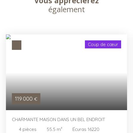
Vous apprécierez
également
Coup de cœur
119 000
€
CHARMANTE MAISON DANS UN BEL ENDROIT
4
pièces
55.5
m²
Écuras 16220