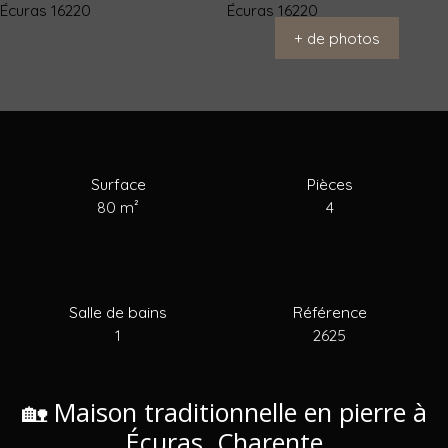
+ de photos
Acheter
Louer
Vendre
Estimer
Blog
Surface
Pièces
80
m²
4
Salle de bains
Référence
1
2625
🏡 Maison traditionnelle en pierre à
Écuras, Charente