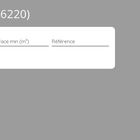
16220)
face min (m²)
Référence