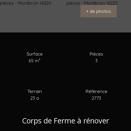
+ de photos
Acheter
Louer
Vendre
Estimer
Blog
Surface
Pièces
65
m²
3
Terrain
Référence
23 a
2773
Corps de Ferme à rénover