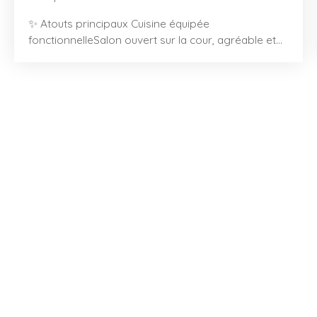
✨ Atouts principaux Cuisine équipée
fonctionnelleSalon ouvert sur la cour, agréable et
lumineuxChambre en rez-de-chaussée avec salle
d’eau privativeWC indépendantsChambre à l’étage,
idéale pour espace nuit supplémentaire ou bureau
📍 Situation géographique – Montbron, hameau
recherché Située dans un hameau paisible de
Montbron, cette maison bénéficie d’un
environnement calme tout en restant proche des
commodités : commerces, services médicaux,
écoles et supermarchés. Montbron se trouve à 20
minutes d’Angoulême, permettant un accès rapide
aux zones commerciales, à la gare TGV et aux
infrastructures culturelles. Un emplacement idéal
pour ceux qui recherchent la tranquillité d’un
hameau tout en restant connectés aux services
essentiels.