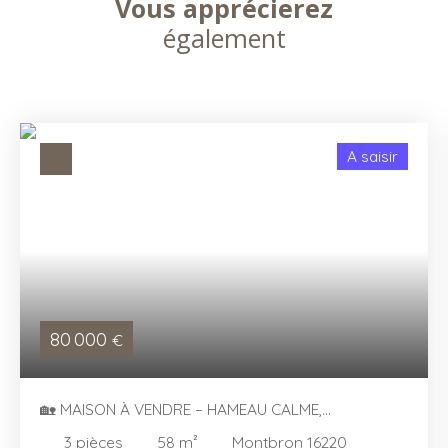
Vous apprécierez
également
A saisir
80 000
€
🏡 MAISON À VENDRE – HAMEAU CALME,
MONTBRON (16220)
3
pièces
58
m²
Montbron 16220