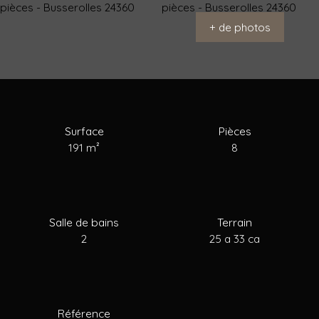
+ de photos
Acheter
Louer
Vendre
Estimer
Blog
Surface
Pièces
191
m²
8
Salle de bains
Terrain
2
25 a 33 ca
Référence