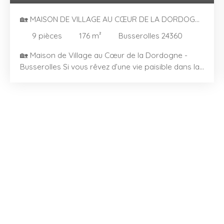
🏡 MAISON DE VILLAGE AU CŒUR DE LA DORDOGNE
- BUSSEROLLES (24)
9
pièces
176
m²
Busserolles 24360
🏡 Maison de Village au Cœur de la Dordogne -
Busserolles Si vous rêvez d’une vie paisible dans la
France rurale, cette charmante maison de village à
Busserolles pourrait être votre coup de cœur.
Nichée dans les collines verdoyantes de la
Dordogne, cette propriété pleine de caractère
offre de généreux espaces de vie, un jardin privé et
un accès facile aux villes voisines ainsi qu’aux
liaisons de transport. 🛏️ Aperçu de la Propriété
Cinq chambres et une salle de bain — idéal pour les
familles, les invités ou pour créer un bureau à
domicile176 m² habitables répartis sur deux
niveauxFenêtres à double vitrage pour plus de
confort et d’isolationJardin privé — parfait pour les
repas en extérieur, le jardinage ou se détendre