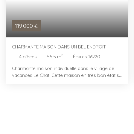
119 000
€
CHARMANTE MAISON DANS UN BEL ENDROIT
4
pièces
55.5
m²
Écuras 16220
Charmante maison individuelle dans le village de
vacances Le Chat. Cette maison en très bon état se
trouve dans un environnement calme, sur un grand
terrain avec une belle vue dégagée. Les
propriétaires, décorateurs de métier, ont soigné
chaque détail de l’intérieur. L’entrée se fait à l’étage,
où se trouvent deux chambres (dont une avec
balcon et vue) ainsi qu’une salle de bain. Au rez-de-
chaussée, le grand séjour lumineux s’ouvre sur une
terrasse ensoleillée grâce à de grandes portes