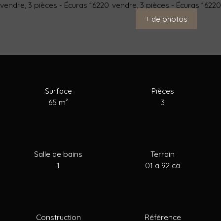
+ de photos
Acheter
Louer
Vendre
Estimer
Blog
Surface
Pièces
65
m²
3
Salle de bains
Terrain
1
01 a 92 ca
Construction
Référence