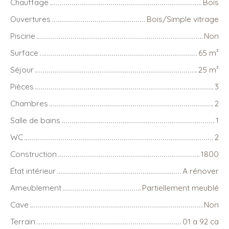
Chauffage
Bois
Ouvertures
Bois/Simple vitrage
Piscine
Non
Surface
65
m²
Séjour
25
m²
Pièces
3
Chambres
2
Salle de bains
1
WC
2
Construction
1800
État intérieur
A rénover
Ameublement
Partiellement meublé
Cave
Non
Terrain
01 a 92 ca