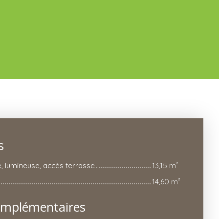
s
e, lumineuse, accès terrasse
13,15 m²
14,60 m²
omplémentaires