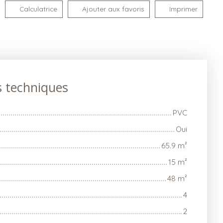
Calculatrice
Ajouter aux favoris
Imprimer
s techniques
PVC
Oui
65.9
m²
15
m²
48
m²
4
2