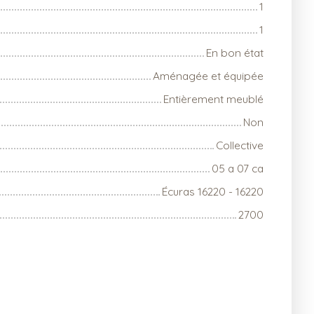
1
1
En bon état
Aménagée et équipée
Entièrement meublé
Non
Collective
05 a 07 ca
Écuras 16220 - 16220
2700