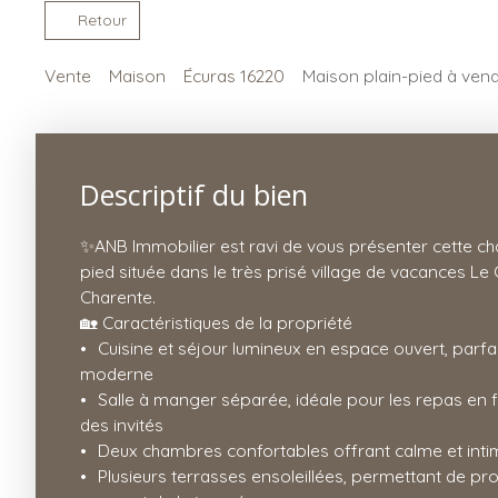
Retour
Vente
Maison
Écuras 16220
Maison plain-pied à vend
Descriptif du bien
✨ANB Immobilier est ravi de vous présenter cette c
pied située dans le très prisé village de vacances Le 
Charente.
🏡 Caractéristiques de la propriété
Cuisine et séjour lumineux en espace ouvert, parfa
moderne
Salle à manger séparée, idéale pour les repas en f
des invités
Deux chambres confortables offrant calme et inti
Plusieurs terrasses ensoleillées, permettant de profi