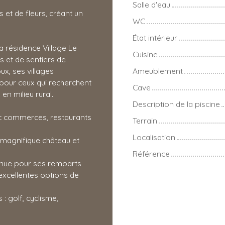
Salle d'eau
et de fleurs, créant un
WC
État intérieur
a résidence Village Le
Cuisine
s et de sentiers de
x, ses villages
Ameublement
 pour ceux qui recherchent
Cave
n milieu rural.
Description de la piscine
ec commerces, restaurants
Terrain
Localisation
 magnifique château et
Référence
nnue pour ses remparts
 excellentes options de
: golf, cyclisme,