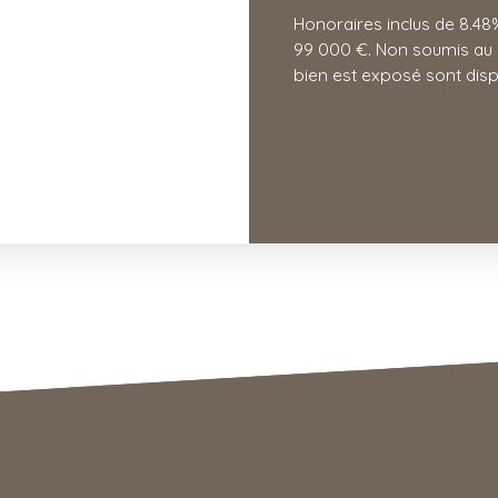
Honoraires inclus de 8.48%
99 000 €. Non soumis au D
bien est exposé sont dispo