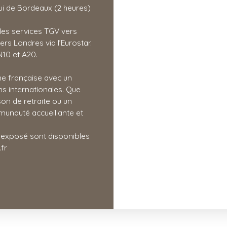
ui de Bordeaux (2 heures)
 des services TGV vers
rs Londres via l’Eurostar.
N10 et A20.
gne française avec un
s internationales. Que
on de retraite ou un
mmunauté accueillante et
t exposé sont disponibles
fr