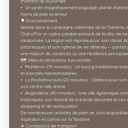
moment de la journée
Un jardin magnifiquement paysagé, planté d’arbres 
havre de paix extérieur
🌳 Environnement
Nichée dans la campagne vallonnée de la Charente, l
Chat offre un cadre paisible entouré de forêts, de lac
randonnée. La région est réputée pour son climat dou
pittoresques et son rythme de vie détendu — parfait
une maison de vacances ou une résidence principale e
🗺️ Villes et attractions à proximité
Montbron (10 minutes) : Un bourg traditionnel av
et marchés hebdomadaires.
La Rochefoucauld (20 minutes) : Célèbre pour son
son centre-ville animé.
Angoulême (40 minutes) : Une ville dynamique co
historiques, son festival de la bande dessinée et ses
shopping et de restauration.
De nombreuses activités de plein air sont disponibles 
équitation et canoë sur la Tardoire.
✈️ Connexions de transport