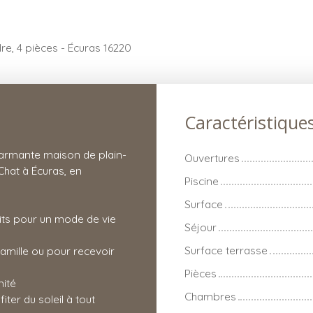
re, 4 pièces - Écuras 16220
Caractéristique
harmante maison de plain-
Ouvertures
Chat à Écuras, en
Piscine
Surface
its pour un mode de vie
Séjour
Surface terrasse
amille ou pour recevoir
Pièces
mité
Chambres
ter du soleil à tout