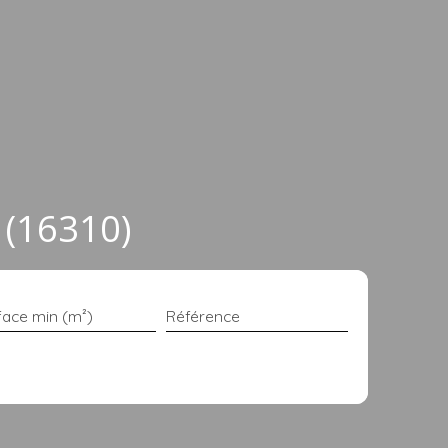
(16310)
face min (m²)
Référence