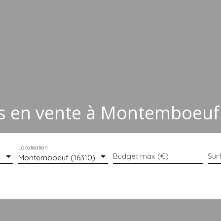
s en vente à Montemboeuf 
Localisation
Budget max (€)
Sur
Montemboeuf (16310)